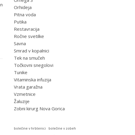
Omega 3
in
Orhideja
Pitna voda
Putika
Restavracija
Ročne svetilke
Savna
Smrad v kopalnici
Tek na smučeh
Točkovni snegolovi
Tunike
Vitaminska infuzija
Vrata garažna
Vzmetnice
Žaluzije
Zobni kirurg Nova Gorica
bolečine v hrbtenici
bolečine v zobeh