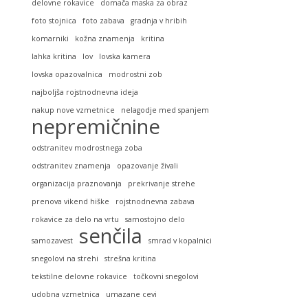
delovne rokavice
domača maska za obraz
foto stojnica
foto zabava
gradnja v hribih
komarniki
kožna znamenja
kritina
lahka kritina
lov
lovska kamera
lovska opazovalnica
modrostni zob
najboljša rojstnodnevna ideja
nakup nove vzmetnice
nelagodje med spanjem
nepremičnine
odstranitev modrostnega zoba
odstranitev znamenja
opazovanje živali
organizacija praznovanja
prekrivanje strehe
prenova vikend hiške
rojstnodnevna zabava
rokavice za delo na vrtu
samostojno delo
senčila
samozavest
smrad v kopalnici
snegolovi na strehi
strešna kritina
tekstilne delovne rokavice
točkovni snegolovi
udobna vzmetnica
umazane cevi