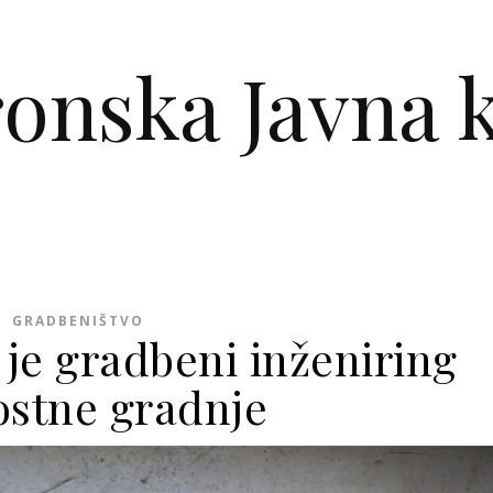
ronska Javna k
GRADBENIŠTVO
 je gradbeni inženiring
ostne gradnje