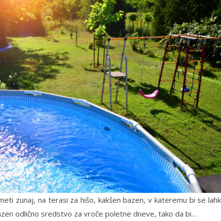
meti zunaj, na terasi za hišo, kakšen bazen, v kateremu bi se lah
azen odlično sredstvo za vroče poletne dneve, tako da bi…