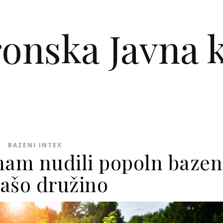
ronska Javna k
BAZENI INTEX
 nam nudili popoln bazen
našo družino