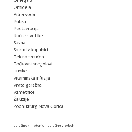
Omega 3
Orhideja
Pitna voda
Putika
Restavracija
Ročne svetilke
Savna
Smrad v kopalnici
Tek na smučeh
Točkovni snegolovi
Tunike
Vitaminska infuzija
Vrata garažna
Vzmetnice
Žaluzije
Zobni kirurg Nova Gorica
bolečine v hrbtenici
bolečine v zobeh