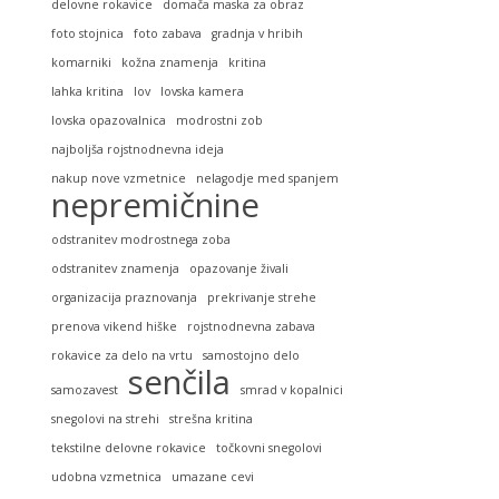
delovne rokavice
domača maska za obraz
foto stojnica
foto zabava
gradnja v hribih
komarniki
kožna znamenja
kritina
lahka kritina
lov
lovska kamera
lovska opazovalnica
modrostni zob
najboljša rojstnodnevna ideja
nakup nove vzmetnice
nelagodje med spanjem
nepremičnine
odstranitev modrostnega zoba
odstranitev znamenja
opazovanje živali
organizacija praznovanja
prekrivanje strehe
prenova vikend hiške
rojstnodnevna zabava
rokavice za delo na vrtu
samostojno delo
senčila
samozavest
smrad v kopalnici
snegolovi na strehi
strešna kritina
tekstilne delovne rokavice
točkovni snegolovi
udobna vzmetnica
umazane cevi