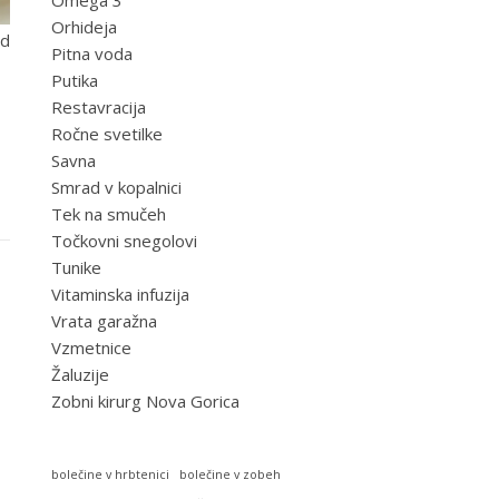
Omega 3
Orhideja
od
Pitna voda
Putika
Restavracija
Ročne svetilke
Savna
Smrad v kopalnici
Tek na smučeh
Točkovni snegolovi
Tunike
Vitaminska infuzija
Vrata garažna
Vzmetnice
Žaluzije
Zobni kirurg Nova Gorica
bolečine v hrbtenici
bolečine v zobeh