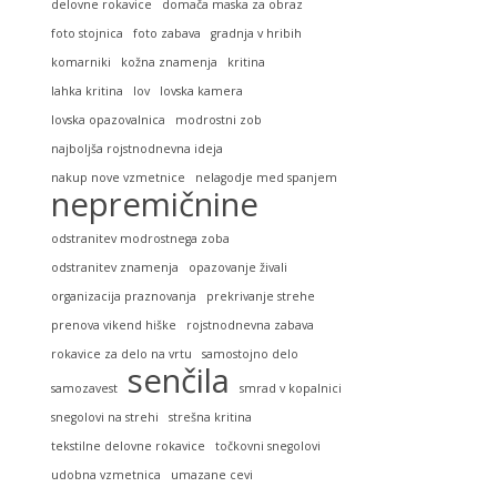
delovne rokavice
domača maska za obraz
foto stojnica
foto zabava
gradnja v hribih
komarniki
kožna znamenja
kritina
lahka kritina
lov
lovska kamera
lovska opazovalnica
modrostni zob
najboljša rojstnodnevna ideja
nakup nove vzmetnice
nelagodje med spanjem
nepremičnine
odstranitev modrostnega zoba
odstranitev znamenja
opazovanje živali
organizacija praznovanja
prekrivanje strehe
prenova vikend hiške
rojstnodnevna zabava
rokavice za delo na vrtu
samostojno delo
senčila
samozavest
smrad v kopalnici
snegolovi na strehi
strešna kritina
tekstilne delovne rokavice
točkovni snegolovi
udobna vzmetnica
umazane cevi