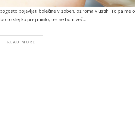
 pogosto pojavljati bolečine v zobeh, oziroma v ustih. To pa me 
a bo to slej ko prej minilo, ter ne bom več…
READ MORE