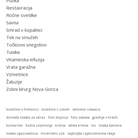
Putika
Restavracija
Ročne svetilke
Savna
Smrad v kopalnici
Tek na smučeh
Točkovni snegolovi
Tunike
Vitaminska infuzija
Vrata garažna
Vzmetnice
Žaluzije
Zobni kirurg Nova Gorica
bolečine v hrbtenici
bolečine v zobeh
delovne rokavice
domača maska za obraz
foto stojnica
foto zabava
gradnja v hribih
komarniki
kožna znamenja
kritina
lahka kritina
lov
lovska kamera
lovska opazovalnica
modrostni zob
najboljša rojstnodnevna ideja