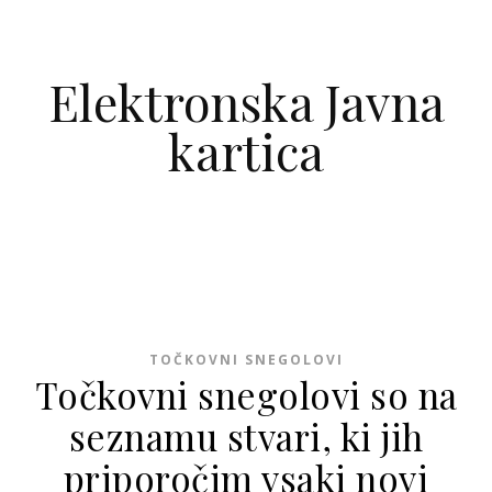
Skip to content
Elektronska Javna
kartica
TOČKOVNI SNEGOLOVI
Točkovni snegolovi so na
seznamu stvari, ki jih
priporočim vsaki novi