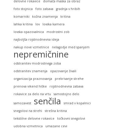
delovne rokavice
domača maska za obraz
foto stojnica
foto zabava
gradnja v hribih
komarniki
kožna znamenja
kritina
lahka kritina
lov
lovska kamera
lovska opazovalnica
modrostni zob
najboljša rojstnodnevna ideja
nakup nove vzmetnice
nelagodje med spanjem
nepremičnine
odstranitev modrostnega zoba
odstranitev znamenja
opazovanje živali
organizacija praznovanja
prekrivanje strehe
prenova vikend hiške
rojstnodnevna zabava
rokavice za delo na vrtu
samostojno delo
senčila
samozavest
smrad v kopalnici
snegolovi na strehi
strešna kritina
tekstilne delovne rokavice
točkovni snegolovi
udobna vzmetnica
umazane cevi