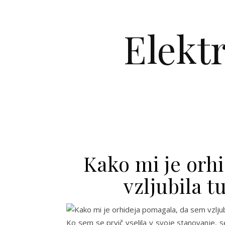
Skip to content
Elekt
Kako mi je orh
vzljubila t
Ko sem se prvič vselila v svoje stanovanje, sem