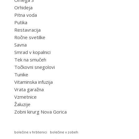
Omega 3
Orhideja
Pitna voda
Putika
Restavracija
Ročne svetilke
Savna
Smrad v kopalnici
Tek na smučeh
Točkovni snegolovi
Tunike
Vitaminska infuzija
Vrata garažna
Vzmetnice
Žaluzije
Zobni kirurg Nova Gorica
bolečine v hrbtenici
bolečine v zobeh