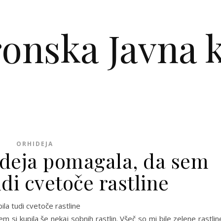
ronska Javna k
ORHIDEJA
ideja pomagala, da sem
udi cvetoče rastline
 si kupila še nekaj sobnih rastlin. Všeč so mi bile zelene rastlin