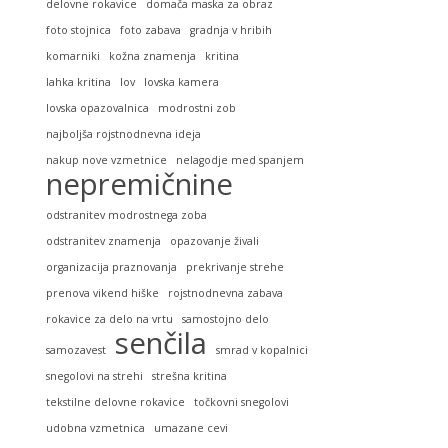
delovne rokavice
domača maska za obraz
foto stojnica
foto zabava
gradnja v hribih
komarniki
kožna znamenja
kritina
lahka kritina
lov
lovska kamera
lovska opazovalnica
modrostni zob
najboljša rojstnodnevna ideja
nakup nove vzmetnice
nelagodje med spanjem
nepremičnine
odstranitev modrostnega zoba
odstranitev znamenja
opazovanje živali
organizacija praznovanja
prekrivanje strehe
prenova vikend hiške
rojstnodnevna zabava
rokavice za delo na vrtu
samostojno delo
senčila
samozavest
smrad v kopalnici
snegolovi na strehi
strešna kritina
tekstilne delovne rokavice
točkovni snegolovi
udobna vzmetnica
umazane cevi