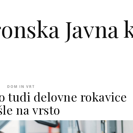
ronska Javna k
DOM IN VRT
o tudi delovne rokavice
šle na vrsto