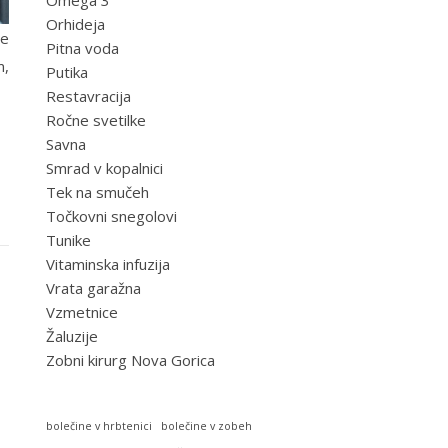
Omega 3
Orhideja
ne
Pitna voda
m,
Putika
Restavracija
Ročne svetilke
Savna
Smrad v kopalnici
Tek na smučeh
Točkovni snegolovi
Tunike
Vitaminska infuzija
Vrata garažna
Vzmetnice
Žaluzije
Zobni kirurg Nova Gorica
bolečine v hrbtenici
bolečine v zobeh