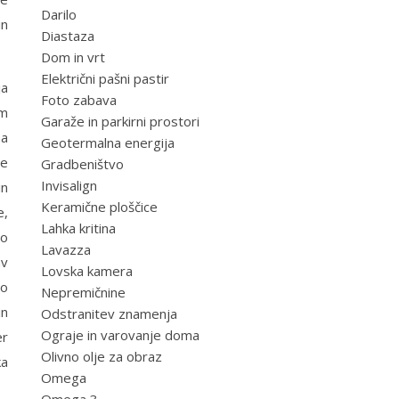
Darilo
in
Diastaza
Dom in vrt
Električni pašni pastir
ja
Foto zabava
em
Garaže in parkirni prostori
na
Geotermalna energija
se
Gradbeništvo
Invisalign
in
Keramične ploščice
e,
Lahka kritina
no
Lavazza
av
Lovska kamera
jo
Nepremičnine
in
Odstranitev znamenja
Ograje in varovanje doma
er
Olivno olje za obraz
ka
Omega