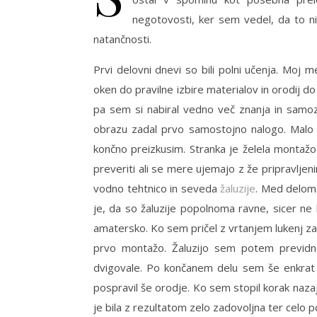
negotovosti, ker sem vedel, da to ni
natančnosti.
Prvi delovni dnevi so bili polni učenja. Moj 
oken do pravilne izbire materialov in orodij
pa sem si nabiral vedno več znanja in samo
obrazu zadal prvo samostojno nalogo. Malo m
končno preizkusim. Stranka je želela montažo ž
preveriti ali se mere ujemajo z že pripravljenim
vodno tehtnico in seveda
žaluzije
. Med delom
je, da so žaluzije popolnoma ravne, sicer ne
amatersko. Ko sem pričel z vrtanjem lukenj za
prvo montažo. Žaluzijo sem potem previdno
dvigovale. Po končanem delu sem še enkrat pr
pospravil še orodje. Ko sem stopil korak naza
je bila z rezultatom zelo zadovoljna ter celo p