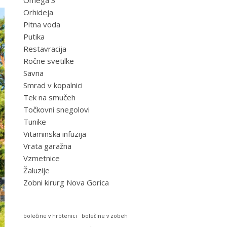
Omega 3
Orhideja
Pitna voda
Putika
Restavracija
Ročne svetilke
Savna
Smrad v kopalnici
Tek na smučeh
Točkovni snegolovi
Tunike
Vitaminska infuzija
Vrata garažna
Vzmetnice
Žaluzije
Zobni kirurg Nova Gorica
bolečine v hrbtenici
bolečine v zobeh