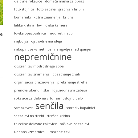
delovne rokavice
domača maska za obraz
foto stojnica
foto zabava
gradnja v hribih
komarniki
kožna znamenja
kritina
lahka kritina
lov
lovska kamera
je
lovska opazovalnica
modrostni zob
najboljša rojstnodnevna ideja
nakup nove vzmetnice
nelagodje med spanjem
nepremičnine
odstranitev modrostnega zoba
odstranitev znamenja
opazovanje živali
organizacija praznovanja
prekrivanje strehe
prenova vikend hiške
rojstnodnevna zabava
rokavice za delo na vrtu
samostojno delo
senčila
samozavest
smrad v kopalnici
snegolovi na strehi
strešna kritina
tekstilne delovne rokavice
točkovni snegolovi
udobna vzmetnica
umazane cevi