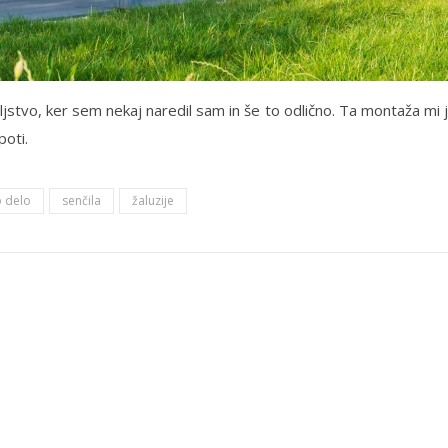
ljstvo, ker sem nekaj naredil sam in še to odlično. Ta montaža mi 
poti.
 delo
senčila
žaluzije