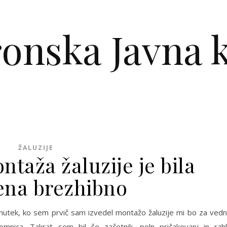
ronska Javna k
ŽALUZIJE
taža žaluzije je bila
ena brezhibno
enutek, ko sem prvič sam izvedel montažo žaluzije mi bo za ved
mnica. Takrat sem bil še začetnik, poln pričakovanj in rah