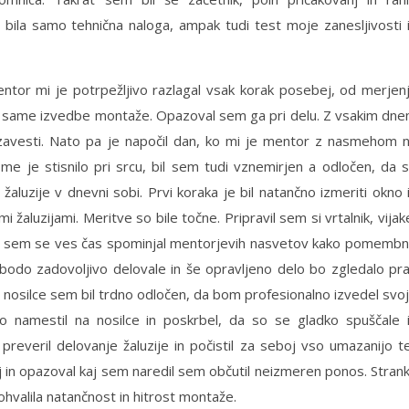
 bila samo tehnična naloga, ampak tudi test moje zanesljivosti 
mentor mi je potrpežljivo razlagal vsak korak posebej, od merjen
 do same izvedbe montaže. Opazoval sem ga pri delu. Z vsakim dn
zavesti. Nato pa je napočil dan, ko mi je mentor z nasmehom 
e je stisnilo pri srcu, bil sem tudi vznemirjen a odločen, da 
aluzije v dnevni sobi. Prvi koraka je bil natančno izmeriti okno 
i žaluzijami. Meritve so bile točne. Pripravil sem si vrtalnik, vijak
 sem se ves čas spominjal mentorjevih nasvetov kako pomemb
 bodo zadovoljivo delovale in še opravljeno delo bo zgledalo pr
 nosilce sem bil trdno odločen, da bom profesionalno izvedel svo
 namestil na nosilce in poskrbel, da so se gladko spuščale 
everil delovanje žaluzije in počistil za seboj vso umazanijo t
j in opazoval kaj sem naredil sem občutil neizmeren ponos. Stran
ohvalila natančnost in hitrost montaže.