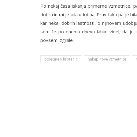
Po nekaj časa iskanja primerne vzmetnice, p
dobra in mi je bila udobna. Prav tako pa je bil
kar nekaj dobrih lastnosti, o njihovem udobju
sem že po enemu dnevu lahko videl, da je st
povsem izginile.
bolečine v hrbtenici
nakup nove vzmetnice