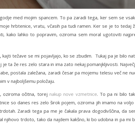
elagodje med mojim spancem. To pa zaradi tega, ker sem se vsa
moje hrbtenice, vratu, včasih pa tudi ramen. Ker se je to tedaj 
ati, kako lahko to popravim, oziroma sem moral ugotoviti najpr
 kajti težave se mi pojavljajo, ko se zbudim. Tukaj pa je bilo na
 je ta že res zelo stara in ima zato nekaj pomanjkljivosti. Največ
porabe, postala zaležana, zaradi česar pa mojemu telesu več ne nu
pim v najboljšemu položaju.
, oziroma očitna, torej
nakup nove vzmetnice
. To pa ni bilo ta
etnice so danes res zelo širok pojem, oziroma jih imamo na voljo
a trdotah. Zaradi tega pa me je čakala prava dogodivščina, da s
rjal njihovo trdoto, tako da najdem kakšno, ki bo udobna in pa mi 