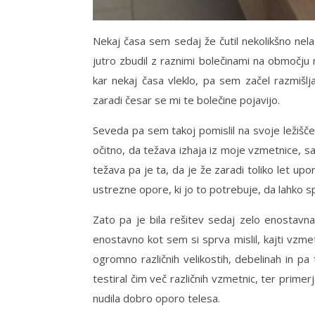
Nekaj časa sem sedaj že čutil nekolikšno n
jutro zbudil z raznimi bolečinami na območju 
kar nekaj časa vleklo, pa sem začel razmišlj
zaradi česar se mi te bolečine pojavijo.
Seveda pa sem takoj pomislil na svoje ležišče,
očitno, da težava izhaja iz moje vzmetnice, saj
težava pa je ta, da je že zaradi toliko let u
ustrezne opore, ki jo to potrebuje, da lahko s
Zato pa je bila rešitev sedaj zelo enostavna
enostavno kot sem si sprva mislil, kajti vzm
ogromno različnih velikostih, debelinah in p
testiral čim več različnih vzmetnic, ter prime
nudila dobro oporo telesa.