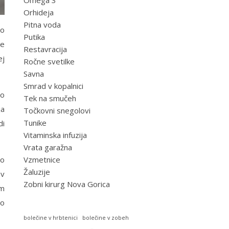
Omega 3
Orhideja
Pitna voda
ko
Putika
že
Restavracija
ej
Ročne svetilke
Savna
Smrad v kopalnici
to
Tek na smučeh
ja
Točkovni snegolovi
Tunike
di
Vitaminska infuzija
Vrata garažna
ko
Vzmetnice
Žaluzije
 v
Zobni kirurg Nova Gorica
em
bo
bolečine v hrbtenici
bolečine v zobeh