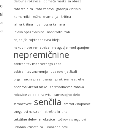
delovne rokavice
domača maska za obraz
bo
foto stojnica
foto zabava
gradnja v hribih
al
komarniki
kožna znamenja
kritina
pa
lahka kritina
lov
lovska kamera
da
lovska opazovalnica
modrostni zob
najboljša rojstnodnevna ideja
nakup nove vzmetnice
nelagodje med spanjem
nepremičnine
odstranitev modrostnega zoba
odstranitev znamenja
opazovanje živali
organizacija praznovanja
prekrivanje strehe
prenova vikend hiške
rojstnodnevna zabava
rokavice za delo na vrtu
samostojno delo
senčila
samozavest
smrad v kopalnici
snegolovi na strehi
strešna kritina
tekstilne delovne rokavice
točkovni snegolovi
udobna vzmetnica
umazane cevi