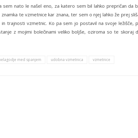
a sem nato le našel eno, za katero sem bil lahko prepričan da 
a znamka te vzmetnice kar znana, ter sem o njej lahko že prej sliš
 in trajnosti vzmetnic. Ko pa sem jo postavil na svoje ležišče, 
anje z mojimi bolečinami veliko boljše, oziroma so te skoraj 
nelagodje med spanjem
udobna vzmetnica
vzmetnice