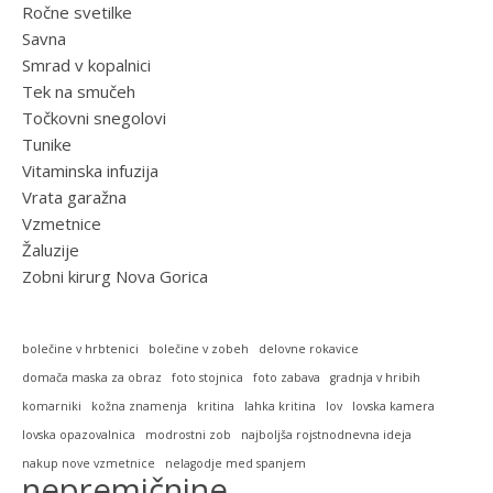
Ročne svetilke
Savna
Smrad v kopalnici
Tek na smučeh
Točkovni snegolovi
Tunike
Vitaminska infuzija
Vrata garažna
Vzmetnice
Žaluzije
Zobni kirurg Nova Gorica
bolečine v hrbtenici
bolečine v zobeh
delovne rokavice
domača maska za obraz
foto stojnica
foto zabava
gradnja v hribih
komarniki
kožna znamenja
kritina
lahka kritina
lov
lovska kamera
lovska opazovalnica
modrostni zob
najboljša rojstnodnevna ideja
nakup nove vzmetnice
nelagodje med spanjem
nepremičnine