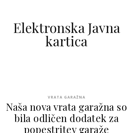
Skip to content
Elektronska Javna
kartica
VRATA GARAŽNA
Naša nova vrata garažna so
bila odličen dodatek za
popestritev garaže