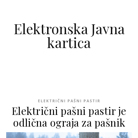
Skip to content
Elektronska Javna
kartica
ELEKTRIČNI PAŠNI PASTIR
Električni pašni pastir je
odlična ograja za pašnik