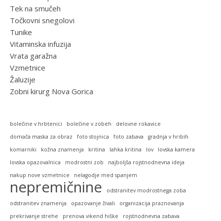
Tek na smučeh
Točkovni snegolovi
Tunike
Vitaminska infuzija
Vrata garažna
Vzmetnice
Žaluzije
Zobni kirurg Nova Gorica
bolečine v hrbtenici
bolečine v zobeh
delovne rokavice
domača maska za obraz
foto stojnica
foto zabava
gradnja v hribih
komarniki
kožna znamenja
kritina
lahka kritina
lov
lovska kamera
lovska opazovalnica
modrostni zob
najboljša rojstnodnevna ideja
nakup nove vzmetnice
nelagodje med spanjem
nepremičnine
odstranitev modrostnega zoba
odstranitev znamenja
opazovanje živali
organizacija praznovanja
prekrivanje strehe
prenova vikend hiške
rojstnodnevna zabava